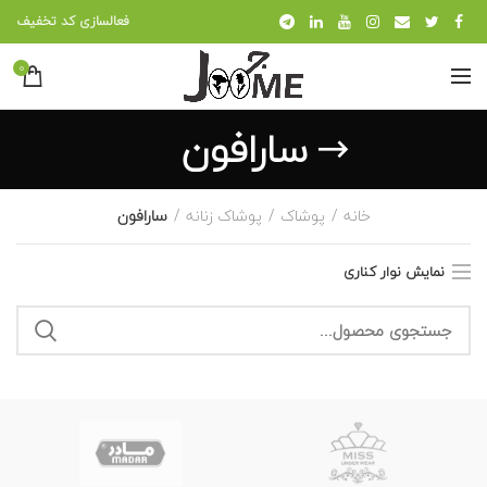
فعالسازی کد تخفیف
0
سارافون
خانه
پوشاک
پوشاک زنانه
سارافون
نمایش نوار کناری