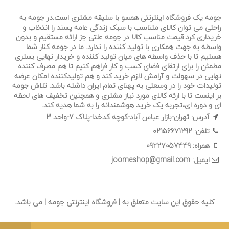
جومه یک فروشگاه اینترنتی همسو با سلیقه مشتری است.در جومه به
راحتی می توان کالای متناسب با سبک زندگی عامه پسند را انتخاب و
خریداری کرد.قیمت مناسب کالا در جومه علتی جز ارائه مستقیم و بدون
واسطه به جهت همکاری با تولید کننده را ندارد. ما در جومه کنار شما
هستیم تا
با حذف واسطه های میان تولید کننده و خریدار نهایی بستری
مطمئن را برای ارتقای فضای کسب و کار فراهم کنیم تا هم مصرف کننده
نهایی در سهولت و آرامش لازم خرید کند و هم تولیدکننده امکان عرضه
تولیدات خود را در وسعتی به پهنای تمام ایران داشته باشد. تلاش جومه
بر اینست تا با ارئه کالای مورد نیاز مشتری و همچنین تخفیف های لحظه
ای و دوره ای،تجربه یک خرید هوشمندانه را به شما هدیه کند.
آدرس: تهران-بازار عباس آباد-کوچه کدخدا-پلاک 7-واحد 3
تلفن: 02156671292
همراه: 09227057449
ایمیل: joomeshop@gmail.com
کلیه حقوق این سایت متعلق به | فروشگاه اینترنتی جومه | می باشد.