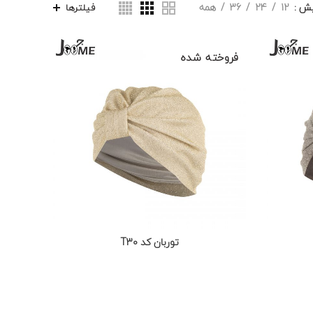
یش
12
24
36
همه
فیلترها
فروخته شده
توربان کد T30