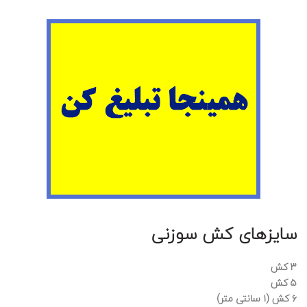
سایزهای کش سوزنی
۳ کش
۵ کش
۶ کش (۱ سانتی متر)